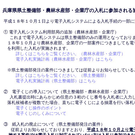
兵庫県県土整備部・農林水産部・企業庁の入札に参加される
平成１８年１０月１日より電子入札システムによる入札手続の一部に
① 電子入札システム利用部局の追加（農林水産部・企業庁）
これまで電子入札システムは県土整備部のみの運用となっておりま
１８年１０月より農林水産部、企業庁の一部案件につきましても電
を利用した入札が実施されます。
詳しくはこちらをご覧ください。（農林水産部・企業庁）
電子入札実施計画（農林水産部・企業庁）はこちら
※県土整備部発注の案件につきましては従前よりお知らせしている
詳しくはこちらをご覧ください。（県土整備部）
電子入札実施計画（県土整備部）はこちら
② 電子くじの導入について（県土整備部・農林水産部・企業庁）
入札書提出時にあらかじめ任意の３桁のくじ番号を入札者に入力し
落札候補者が複数でた場合、直ちに電子くじによる抽選を行い落札
電子くじ操作のポイント
電子くじのしくみについて
③ 紙入札の廃止について（県土整備部発注の案件）
従前よりお知らせしておりますとおり、
平成１８年１０月より電