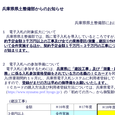
兵庫県県土整備部からのお知らせ
兵庫県県土整備部にお
１ 電子入札の対象拡大について
兵庫県県土整備部では、既に電子入札を導入しているところですが
約予定金額３千万円以上の工事及び全ての業務委託(測量，建設ｺﾝｻﾙﾀ
いて全件実施するほか、契約予定金額１千万円～３千万円の工事に
が始まります。
２ 電子入札への参加準備について
電子入札に参加するためには、
兵庫県に「建設工事」及び「測量・建設
務」に係る入札参加資格登録をされている方の名義のＩＣカード
を
入(所要期間約１ヶ月)し、兵庫県電子入札システムに利用者登録し
ますので、
登録がまだの方は早めの御準備をお願いいたします。
ＩＣカードの購入方法及び利用者登録方法については、兵庫県電子
（
https://www.nyusatsu.pref.hyogo.jp/
）の「初めての方へ」から御覧願
（建設工事）
金額
Ｈ16年度
Ｈ17年度
Ｈ18年
３億円以上
全件実施