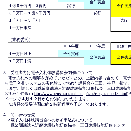
全件実施
１億５千万円～３億円
試行
全件実
３千万円～１億５千万円
試行
１千万円～３千万円
試行
１千万円未満
（業務委託）
Ｈ16年度
Ｈ17年度
Ｈ18年
１千万円以上
全件実施
全件実施
全件実
１千万円未満
３ 受注者向け電子入札体験講習会開催について
電子入札への理解を深めていただくため、上記内容も含めて「電子
ら電子入札システムの実体験まで含めた講習会を三田、神戸、養父
します。詳しくは職業訓練法人近畿建設技能研修協会（三田建設技能研
079-564-4745）(
http://www.kensetsu-sanda.ac.jp/cals/e-nyusatsuh18.html
)
ページで
４月１２日から
お知らせいたします。
※講習の所要時間は約２時間程度を予定しております。
４ 問い合わせ先
○電子入札体験講習会への参加申込みについて
職業訓練法人近畿建設技能研修協会 三田建設技能研修センター