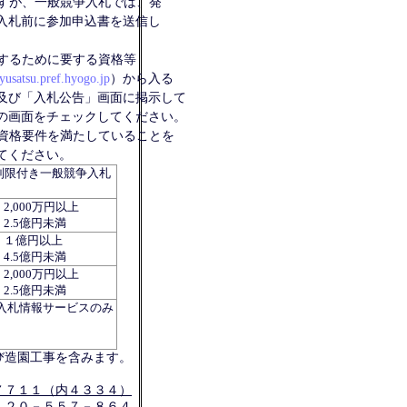
すが、一般競争入札では、発
入札前に参加申込書を送信し
するために要する資格等
yusatsu.pref.hyogo.jp
）から入る
及び「入札公告」画面に掲示して
の画面をチェックしてください。
資格要件を満たしていることを
てください。
制限付き一般競争入札
2,000万円以上
2.5億円未満
１億円以上
4.5億円未満
2,000万円以上
2.5億円未満
入札情報サービスのみ
び造園工事を含みます。
７７１１（内４３３４）
１２０－５５７－８６４