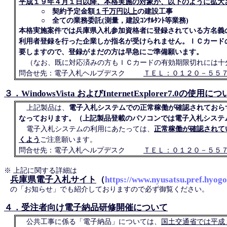
平成１９年４月１日以降、本格実施の対象が、以下のように拡大
○ 契約予定金額
１千万円以上
の建設工事
○ 全ての業務委託(測量，建設ｺﾝｻﾙﾀﾝﾄ等業務)
本格実施案件では兵庫県入札参加資格者に登録されている方名義
利用者登録を行った企業しか指名が受けられません。ＩＣカード
要しますので、登録がまだの方は早急にご準備願います。
（なお、既に対応済みの方もＩＣカードの有効期限切れには十
問合せ先：電子入札ヘルプデスク
ＴＥＬ：０１２０－５５
３．WindowsVista およびInternetExplorer7.0の使用に
上記製品は、
電子入札システムでの正常稼働が確認されておら
なっております。（上記製品登載のパソコンでは電子入札システ
電子入札システムの利用にあたっては、
正常稼働が確認されて
くよう
ご注意願います。
問合せ先：電子入札ヘルプデスク
ＴＥＬ：０１２０－５５
※ 上記に関する詳細は
兵庫県電子入札サイト
（
https://www.nyusatsu.pref.hyogo
の「お知らせ」でも紹介しておりますので必ず御覧ください。
４．受注者向け電子納品研修開催について
公共工事に係る「電子納品」については、
国土交通省では平成