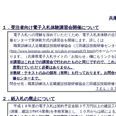
兵
１．受注者向け電子入札体験講習会開催について
電子入札への理解を深めていただくため、電子入札未体験の企
修センターで実体験方式の講習会を開催します。詳しくは
職業訓練法人近畿建設技能研修協会（三田建設技能研修センターTEL：
(
http://www.kensetsu-sanda.ac.jp/cals/e-nyusatsuh19.html
)のホームペ
ります。（兵庫県電子入札サイトの「お知らせ」欄にもリンクを
※講習はこれまでの講習会で行われたものと同じですので、これ
度受けていただく必要はありません。
※教材・テキストのみの頒布（有料）も行っております。お問合
修センターまで。
問合せ先：職業訓練法人近畿建設技能研修協会三田建設技能研修
ＴＥＬ：０
２．紙入札の廃止について
平成１８年度の電子入札は契約予定金額３千万円以上の建設工
(測量，建設ｺﾝｻﾙﾀﾝﾄ業務)を本格実施とし、１０月からは紙に