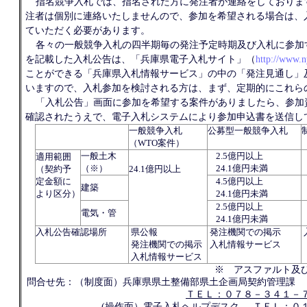
指名競争入札では、指名された方に発注者が連絡をしておりま
注者は個別に連絡いたしませんので、参加を希望される場合は、
ていただく必要があります。
各々の一般競争入札の四半期毎の発注予定時期及び入札に参加
を記載した入札公告は、「兵庫県電子入札サイト」（
http://www.n
ことができる「兵庫県入札情報サービス」の中の「発注見通し」
いますので、入札参加を検討される方は、まず、定期的にこれら
「入札公告」画面に参加を希望する案件がありましたら、参加
確認されたうえで、電子入札システムにより参加申込書を送信し
一般競争入札
公募型一般競争入札
（WTO案件）
一般土木
2.5億円以上
適用範囲
（※）
24.1億円未満
（契約予
24.1億円以上
定金額に
4.5億円以上
建築
より区分）
24.1億円未満
2.5億円以上
電気・管
24.1億円未満
入札公告確認場所
県公報
発注機関での掲示
発注機関での掲示
入札情報サービス
入札情報サービス
※ アスファルト及
問合せ先：（制度面）兵庫県県土整備部県土企画局契約管理課
ＴＥＬ：０７８－３４１－
(操作面）電子入札ヘルプデスク
ＴＥＬ：０