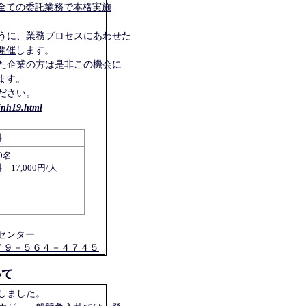
全ての委託業務で本格実施
うに、業務プロセスにあわせた
開催
します。
た企業の方は是非この機会に
ます。
ださい。
hinh19.html
料
0名
 17,000円/人
センター
７９－５６４－４７４５
いて
しました。