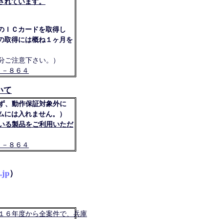
されています。
のＩＣカードを取得し
の取得には概ね１ヶ月を
分ご注意下さい。）
７－８６４
ついて
ず、動作保証対象外に
ムには入れません。）
いる製品をご利用いただ
７－８６４
.jp
）
１６年度から全案件で、兵庫