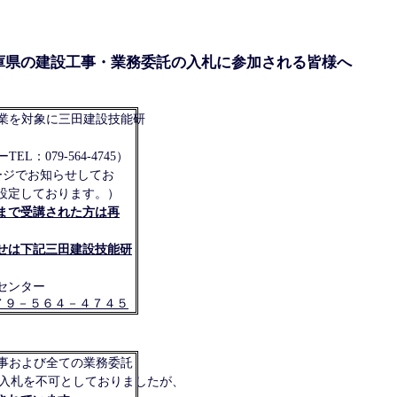
庫県の建設工事・業務委託の入札に参加される皆様へ
業を対象に三田建設技能研
079-564-4745）
ージでお知らせしてお
設定しております。）
まで受講された方は再
せは下記三田建設技能研
センター
７９－５６４－４７４５
事および全ての業務委託
よる入札を不可としておりましたが、