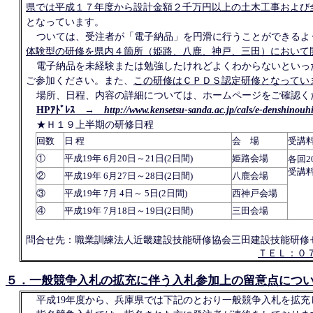
県では平成１７年度から設計金額２千万円以上の土木工事および
となっています。
ついては、受注者が「電子納品」を円滑に行うことができるよ
体験型の研修を県内４箇所（姫路、八鹿、神戸、三田）において
電子納品を未経験または勉強したけれどよくわからないといっ
ご参加ください。また、
この研修はＣＰＤＳ認定研修となってい
場所、日程、内容の詳細については、ホームページをご確認く
HPｱﾄﾞﾚｽ →
http://www.kensetsu-sanda.ac.jp/cals/e-denshinou
★Ｈ１９上半期の研修日程
回数
日 程
会 場
受講
①
平成19年 6月20日～21日(2日間)
姫路会場
各回2
受講料
②
平成19年 6月27日～28日(2日間)
八鹿会場
③
平成19年 7月 4日～ 5日(2日間)
西神戸会場
④
平成19年 7月18日～19日(2日間)
三田会場
問合せ先：職業訓練法人近畿建設技能研修協会三田建設技能研修
ＴＥＬ：０
５．一般競争入札の拡充に伴う入札参加上の留意点につ
平成19年度から、兵庫県では下記のとおり一般競争入札を拡充