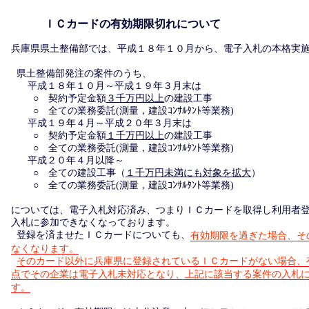
ＩＣカードの有効期限切れについて
兵庫県県土整備部では、平成１８年１０月から、電子入札の本格実
県土整備部発注の案件のうち、
平成１８年１０月～平成１９年３月末は
○ 契約予定金額
３千万円以上
の建設工事
○ 全ての業務委託(測量，建設ｺﾝｻﾙﾀﾝﾄ等業務)
平成１９年４月～平成２０年３月末は
○ 契約予定金額
１千万円以上
の建設工事
○ 全ての業務委託(測量，建設ｺﾝｻﾙﾀﾝﾄ等業務)
平成２０年４月以降～
○ 全ての建設工事（
１千万円未満にも対象を拡大
）
○ 全ての業務委託(測量，建設ｺﾝｻﾙﾀﾝﾄ等業務)
については、電子入札対応済み、つまりＩＣカードを取得し利用者
入札に参加できなくなっております。
登録を済ませたＩＣカードについても、
有効期限を過ぎた場合、そ
なくなります。
そのカード以外に兵庫県に登録されているＩＣカードがない場合、
点でその企業は電子入札未対応となり、上記に該当する案件の入札
す。