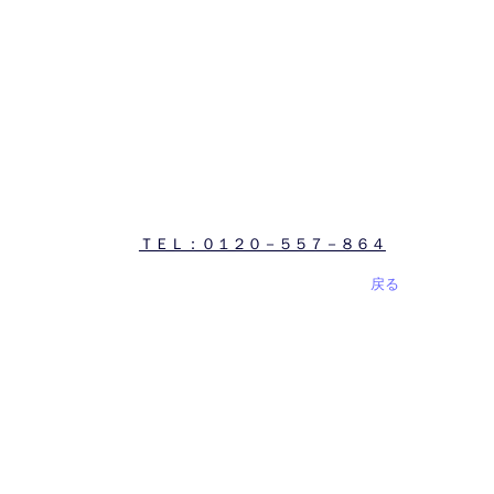
ＴＥＬ：０１２０－５５７－８６４
戻る