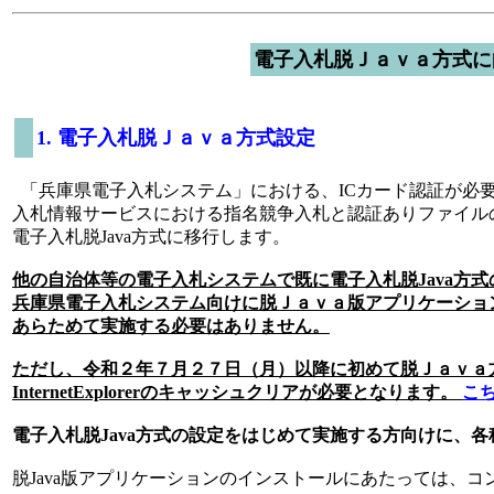
電子入札脱Ｊａｖａ方式に
1. 電子入札脱Ｊａｖａ方式設定
「兵庫県電子入札システム」における、ICカード認証が必
入札情報サービスにおける指名競争入札と認証ありファイル
電子入札脱Java方式に移行します。
他の自治体等の電子入札システムで既に電子入札脱Java方
兵庫県電子入札システム向けに脱Ｊａｖａ版アプリケーショ
あらためて実施する必要はありません。
ただし、令和２年７月２７日（月）以降に初めて脱Ｊａｖａ
InternetExplorerのキャッシュクリアが必要となります。
こ
電子入札脱Java方式の設定をはじめて実施する方向けに、
脱Java版アプリケーションのインストールにあたっては、