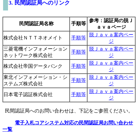
3. 民間認証局へのリンク
参考：認証局の脱Ｊ
民間認証局名称
手順等
ａｖａページ
脱Ｊａｖａ案内ペー
株式会社ＮＴＴネオメイト
手順等
ジ
三菱電機インフォメーション
脱Ｊａｖａ案内ペー
手順等
ネットワーク株式会社
ジ
脱Ｊａｖａ案内ペー
株式会社帝国データバンク
手順等
ジ
東北インフォメーション・シ
脱Ｊａｖａ案内ペー
手順等
ステムズ株式会社
ジ
脱Ｊａｖａ案内ペー
日本電子認証株式会社
手順等
ジ
民間認証局へのお問い合わせは、下記をご参照ください。
電子入札コアシステム対応の民間認証局お問い合わせ
一覧