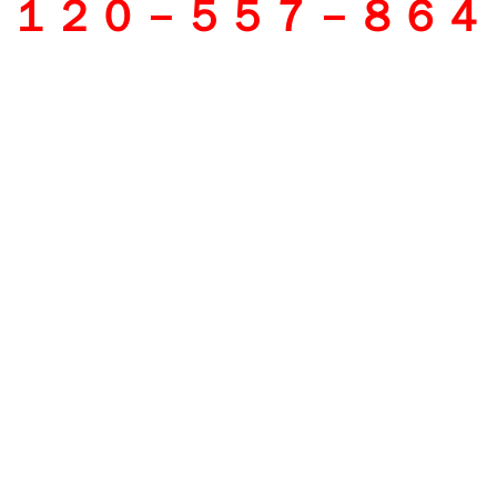
１２０－５５７－８６４