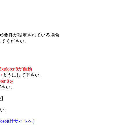
OS要件が設定されている場合
してください。
t Explorer 8が自動
い
ようにして下さい。
orer 8を
下さい。
法】
い。
crosoft社サイトへ）