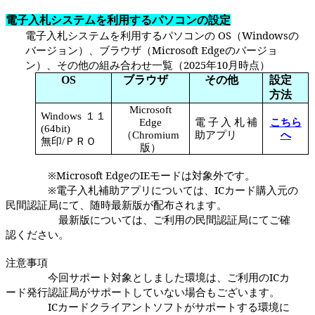
電子入札システムを利用するパソコンの設定
電子入札システムを利用するパソコンの
OS
（
Windows
の
バージョン）、ブラウザ（
Microsoft Edge
のバージョ
ン）、その他の組み合わせ一覧（
2025
年
10
月時点）
OS
ブラウザ
その他
設定
方法
Microsoft
Windows １１
Edge
電子入札補
こちら
(64bit)
（Chromium
助アプリ
へ
無印/ＰＲＯ
版）
※Microsoft EdgeのIEモードは対象外です。
※電子入札補助アプリについては、ICカード購入元の
民間認証局にて、随時最新版が配布されます。
最新版については、ご利用の民間認証局にてご確
認ください。
注意事項
今回サポート対象としました環境は、ご利用のICカ
ード発行認証局がサポートしていない場合もございます。
IC
カードクライアントソフトがサポートする環境に